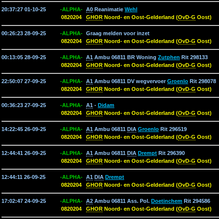
20:37:27 01-10-25
-ALPHA-
A0
Reanimatie
Wehl
0820204
GHOR
Noord- en Oost-Gelderland (
OvD-G
Oost)
00:26:23 28-09-25
-ALPHA-
Graag melden voor inzet
0820204
GHOR
Noord- en Oost-Gelderland (
OvD-G
Oost)
00:13:05 28-09-25
-ALPHA-
A1
Ambu 06811 BR Woning
Zutphen
Rit 298133
0820204
GHOR
Noord- en Oost-Gelderland (
OvD-G
Oost)
22:50:07 27-09-25
-ALPHA-
A1
Ambu 06811 DV wegvervoer
Groenlo
Rit 298078
0820204
GHOR
Noord- en Oost-Gelderland (
OvD-G
Oost)
00:36:23 27-09-25
-ALPHA-
A1
-
Didam
0820204
GHOR
Noord- en Oost-Gelderland (
OvD-G
Oost)
14:22:45 26-09-25
-ALPHA-
A1
Ambu 06811
DIA
Groenlo
Rit 296519
0820204
GHOR
Noord- en Oost-Gelderland (
OvD-G
Oost)
12:44:41 26-09-25
-ALPHA-
A1
Ambu 06811
DIA
Drempt
Rit 296390
0820204
GHOR
Noord- en Oost-Gelderland (
OvD-G
Oost)
12:44:11 26-09-25
-ALPHA-
A1
DIA
Drempt
0820204
GHOR
Noord- en Oost-Gelderland (
OvD-G
Oost)
17:02:47 24-09-25
-ALPHA-
A2
Ambu 06811 Ass. Pol.
Doetinchem
Rit 294586
0820204
GHOR
Noord- en Oost-Gelderland (
OvD-G
Oost)