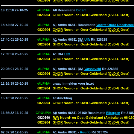
0820204
GHOR
Noord- en Oost-Gelderland (
OvD-G
Oost)
19:11:10 27-10-25
-ALPHA-
A0
Reanimatie
Didam
0820204
GHOR
Noord- en Oost-Gelderland (
OvD-G
Oost)
18:42:58 27-10-25
-ALPHA-
A1
Ambu 06811 Reanimatie
Voorst Oude IJsselstree
0820204
GHOR
Noord- en Oost-Gelderland (
OvD-G
Oost)
17:40:01 25-10-25
-ALPHA-
A1
Ambu 06811
DIA
Ulft
Rit 328328
0820204
GHOR
Noord- en Oost-Gelderland (
OvD-G
Oost)
17:39:56 25-10-25
-ALPHA-
A1
DIA
Ulft
0820204
GHOR
Noord- en Oost-Gelderland (
OvD-G
Oost)
20:05:01 23-10-25
-ALPHA-
A1
Ambu 06811
DIA
Varsseveld
Rit 326365
0820204
GHOR
Noord- en Oost-Gelderland (
OvD-G
Oost)
12:16:39 23-10-25
-ALPHA-
graag inmelden voor inzet
0820204
GHOR
Noord- en Oost-Gelderland (
OvD-G
Oost)
15:16:28 22-10-25
-ALPHA-
Testmelding
0820204
GHOR
Noord- en Oost-Gelderland (
OvD-G
Oost)
16:36:32 16-10-25
GROUP04
A0
Ambu 06811 06160 Reanimatie
Eibergen
Rit 3185
0820160
RAV
Noord- en Oost-Gelderland (Ambulance 06-160
0820204
GHOR
Noord- en Oost-Gelderland (
OvD-G
Oost)
02:37:20 12-10-25
-ALPHA-
A1
Ambu 06811 -
Ruurlo
Rit 313724