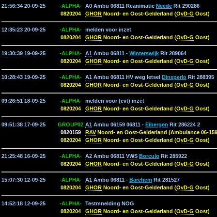
21:56:34 20-09-25
-ALPHA-
A0
Ambu 06811 Reanimatie
Neede
Rit 290286
0820204
GHOR
Noord- en Oost-Gelderland (
OvD-G
Oost)
12:35:23 20-09-25
-ALPHA-
melden voor inzet
0820204
GHOR
Noord- en Oost-Gelderland (
OvD-G
Oost)
19:30:39 19-09-25
-ALPHA-
A1
Ambu 06811 -
Winterswijk
Rit 289064
0820204
GHOR
Noord- en Oost-Gelderland (
OvD-G
Oost)
10:28:43 19-09-25
-ALPHA-
A1
Ambu 06811
HV
weg letsel
Dinxperlo
Rit 288395
0820204
GHOR
Noord- en Oost-Gelderland (
OvD-G
Oost)
09:26:51 18-09-25
-ALPHA-
melden voor (evt) inzet
0820204
GHOR
Noord- en Oost-Gelderland (
OvD-G
Oost)
09:51:38 17-09-25
GROUP02
A1
Ambu 06159 06811 -
Eibergen
Rit 286224 2
0820159
RAV
Noord- en Oost-Gelderland (Ambulance 06-159
0820204
GHOR
Noord- en Oost-Gelderland (
OvD-G
Oost)
21:25:48 16-09-25
-ALPHA-
A2
Ambu 06811
VWS
Borculo
Rit 285922
0820204
GHOR
Noord- en Oost-Gelderland (
OvD-G
Oost)
15:07:30 12-09-25
-ALPHA-
A1
Ambu 06811 -
Barchem
Rit 281527
0820204
GHOR
Noord- en Oost-Gelderland (
OvD-G
Oost)
14:52:18 12-09-25
-ALPHA-
Testmnelding NOG
0820204
GHOR
Noord- en Oost-Gelderland (
OvD-G
Oost)