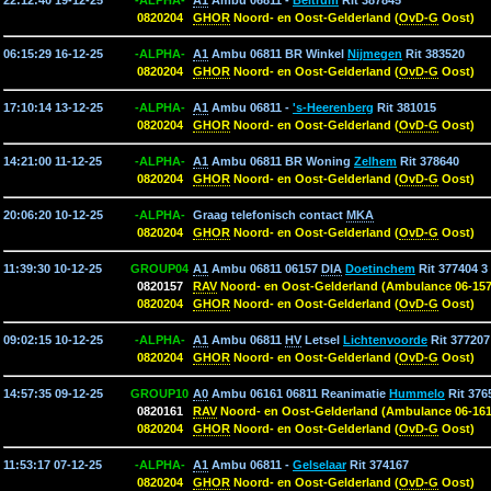
22:12:40 19-12-25
-ALPHA-
A1
Ambu 06811 -
Beltrum
Rit 387845
0820204
GHOR
Noord- en Oost-Gelderland (
OvD-G
Oost)
06:15:29 16-12-25
-ALPHA-
A1
Ambu 06811 BR Winkel
Nijmegen
Rit 383520
0820204
GHOR
Noord- en Oost-Gelderland (
OvD-G
Oost)
17:10:14 13-12-25
-ALPHA-
A1
Ambu 06811 -
's-Heerenberg
Rit 381015
0820204
GHOR
Noord- en Oost-Gelderland (
OvD-G
Oost)
14:21:00 11-12-25
-ALPHA-
A1
Ambu 06811 BR Woning
Zelhem
Rit 378640
0820204
GHOR
Noord- en Oost-Gelderland (
OvD-G
Oost)
20:06:20 10-12-25
-ALPHA-
Graag telefonisch contact
MKA
0820204
GHOR
Noord- en Oost-Gelderland (
OvD-G
Oost)
11:39:30 10-12-25
GROUP04
A1
Ambu 06811 06157
DIA
Doetinchem
Rit 377404 3
0820157
RAV
Noord- en Oost-Gelderland (Ambulance 06-157
0820204
GHOR
Noord- en Oost-Gelderland (
OvD-G
Oost)
09:02:15 10-12-25
-ALPHA-
A1
Ambu 06811
HV
Letsel
Lichtenvoorde
Rit 377207
0820204
GHOR
Noord- en Oost-Gelderland (
OvD-G
Oost)
14:57:35 09-12-25
GROUP10
A0
Ambu 06161 06811 Reanimatie
Hummelo
Rit 376
0820161
RAV
Noord- en Oost-Gelderland (Ambulance 06-161
0820204
GHOR
Noord- en Oost-Gelderland (
OvD-G
Oost)
11:53:17 07-12-25
-ALPHA-
A1
Ambu 06811 -
Gelselaar
Rit 374167
0820204
GHOR
Noord- en Oost-Gelderland (
OvD-G
Oost)