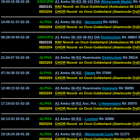
19:04:15 08-02-26
GROUP05
A1
Ambu
06-811
06-141
DIA
Winterswijk Meddo
Rit 
0820141
RAV
Noord- en Oost-Gelderland (Ambulance 06-141
0820204
GHOR
Noord- en Oost-Gelderland (Alarmcode
OvD
14:06:51 07-02-26
-ALPHA-
A1
Ambu
06-811
-
Varsseveld
Rit 42901
0820204
GHOR
Noord- en Oost-Gelderland (Alarmcode
OvD
08:28:34 04-02-26
GROUP11
A1
Ambu
06-155
06-811
DIA
Doetinchem
Rit 38863 3
0820155
RAV
Noord- en Oost-Gelderland (Ambulance 06-155
0820204
GHOR
Noord- en Oost-Gelderland (Alarmcode
OvD
21:04:57 03-02-26
-ALPHA-
A0
Ambu
06-811
Reanimatie
Doetinchem
Rit 38516
0820204
GHOR
Noord- en Oost-Gelderland (Alarmcode
OvD
07:34:36 03-02-26
-ALPHA-
A1
Ambu
06-811
-
Didam
Rit 37690
0820204
GHOR
Noord- en Oost-Gelderland (Alarmcode
OvD
12:49:13 02-02-26
-ALPHA-
A0
Ambu
06-811
Reanimatie
Hummelo
Rit 36890
0820204
GHOR
Noord- en Oost-Gelderland (Alarmcode
OvD
17:19:03 01-02-26
-ALPHA-
A2
Ambu
06-811
Ass. Pol.
's-Heerenberg
Rit 35970
0820204
GHOR
Noord- en Oost-Gelderland (Alarmcode
OvD
02:13:53 30-01-26
-ALPHA-
A1
Ambu
06-811
-
Lochem
Rit 32866
0820204
GHOR
Noord- en Oost-Gelderland (Alarmcode
OvD
19:18:24 28-01-26
-ALPHA-
A1
Ambu
06-811
-
Winterswijk Corle
Rit 31373
0820204
GHOR
Noord- en Oost-Gelderland (Alarmcode
OvD