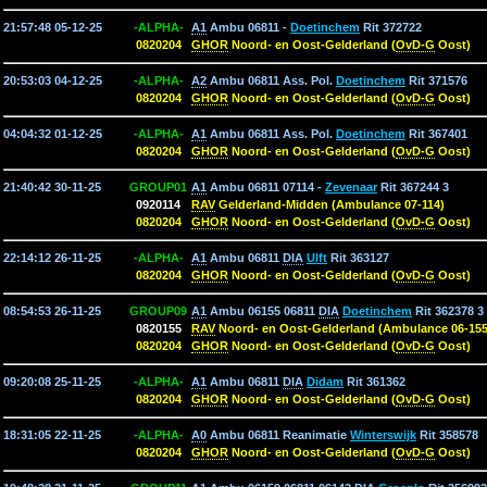
21:57:48 05-12-25
-ALPHA-
A1
Ambu 06811 -
Doetinchem
Rit 372722
0820204
GHOR
Noord- en Oost-Gelderland (
OvD-G
Oost)
20:53:03 04-12-25
-ALPHA-
A2
Ambu 06811 Ass. Pol.
Doetinchem
Rit 371576
0820204
GHOR
Noord- en Oost-Gelderland (
OvD-G
Oost)
04:04:32 01-12-25
-ALPHA-
A1
Ambu 06811 Ass. Pol.
Doetinchem
Rit 367401
0820204
GHOR
Noord- en Oost-Gelderland (
OvD-G
Oost)
21:40:42 30-11-25
GROUP01
A1
Ambu 06811 07114 -
Zevenaar
Rit 367244 3
0920114
RAV
Gelderland-Midden (Ambulance 07-114)
0820204
GHOR
Noord- en Oost-Gelderland (
OvD-G
Oost)
22:14:12 26-11-25
-ALPHA-
A1
Ambu 06811
DIA
Ulft
Rit 363127
0820204
GHOR
Noord- en Oost-Gelderland (
OvD-G
Oost)
08:54:53 26-11-25
GROUP09
A1
Ambu 06155 06811
DIA
Doetinchem
Rit 362378 3
0820155
RAV
Noord- en Oost-Gelderland (Ambulance 06-155
0820204
GHOR
Noord- en Oost-Gelderland (
OvD-G
Oost)
09:20:08 25-11-25
-ALPHA-
A1
Ambu 06811
DIA
Didam
Rit 361362
0820204
GHOR
Noord- en Oost-Gelderland (
OvD-G
Oost)
18:31:05 22-11-25
-ALPHA-
A0
Ambu 06811 Reanimatie
Winterswijk
Rit 358578
0820204
GHOR
Noord- en Oost-Gelderland (
OvD-G
Oost)