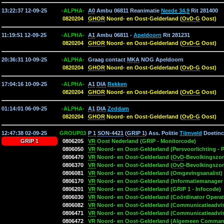
13:22:37 12-09-25
-ALPHA-
A0
Ambu 06811 Reanimatie
Neede 34,9
Rit 281400
0820204
GHOR
Noord- en Oost-Gelderland (
OvD-G
Oost)
11:19:51 12-09-25
-ALPHA-
A1
Ambu 06811 -
Apeldoorn
Rit 281231
0820204
GHOR
Noord- en Oost-Gelderland (
OvD-G
Oost)
20:36:31 10-09-25
-ALPHA-
Graag contact
MKA
NOG Apeldoorn
0820204
GHOR
Noord- en Oost-Gelderland (
OvD-G
Oost)
17:04:16 10-09-25
-ALPHA-
A1
DIA
Rekken
0820204
GHOR
Noord- en Oost-Gelderland (
OvD-G
Oost)
01:14:01 06-09-25
-ALPHA-
A1
DIA
Zeddam
0820204
GHOR
Noord- en Oost-Gelderland (
OvD-G
Oost)
12:47:38 02-09-25
GROUP03
P 1
SON-4421
(
GRIP 1
) Ass. Politie
Tijmveld
Doetin
GRIP 1
0806205
VR
Oost Nederland (GRIP - Monitorcode)
0806050
VR
Noord- en Oost-Gelderland (Persvoorlichting - P
0806470
VR
Noord- en Oost-Gelderland (
OvD
-Bevolkingszor
0806370
VR
Noord- en Oost-Gelderland (
OvD
-Bevolkingszo
0806081
VR
Noord- en Oost-Gelderland (Omgevingsanalist)
0806170
VR
Noord- en Oost-Gelderland (Informatiemanager
0806201
VR
Noord- en Oost-Gelderland (GRIP 1 - Infocode)
0806030
VR
Noord- en Oost-Gelderland (Coördinator Operati
0806082
VR
Noord- en Oost-Gelderland (Communicatieadvi
0806471
VR
Noord- en Oost-Gelderland (Communicatieadvis
0806472
VR
Noord- en Oost-Gelderland (Algemeen Command