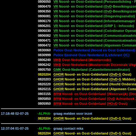
0806050
VR
Noord- en Oost-Gelderland (Persvoorlichting - P
0806470
VR
Noord- en Oost-Gelderland (
OvD
-Bevolkingszor
0806350
VR
Noord- en Oost-Gelderland (
OvD
-Bevolkingszo
0806081
VR
Noord- en Oost-Gelderland (Omgevingsanalist)
0806170
VR
Noord- en Oost-Gelderland (Informatiemanager
0806201
VR
Noord- en Oost-Gelderland (GRIP 1 - Infocode)
0806030
VR
Noord- en Oost-Gelderland (Coördinator Operati
0806082
VR
Noord- en Oost-Gelderland (Communicatieadvi
0806471
VR
Noord- en Oost-Gelderland (Communicatieadvis
0806472
VR
Noord- en Oost-Gelderland (Algemeen Command
0830060
Politie Oost-Nederland (Noord en Oost Gelderland) 
0830999
Politie Eenheid Oost-Nederland (Lichtkrant
OC
)
0806240
MKB
Oost-Nederland (Monitorcode)
0806242
MKB
Oost-Nederland (Monitorcode Decentrale Uitgi
0805750
GMK
Oost-Nederland (Calamiteitencoordinator)
0820204
GHOR
Noord- en Oost-Gelderland (
OvD-G
Oost)
0820203
GHOR
Noord- en Oost-Gelderland (
OvD-G
Midden)
0820220
GHOR
Noord- en Oost-Gelderland (Hoofd Onderst
0820215
GHOR
Noord- en Oost-Gelderland (Algemeen Com
0803155
BRW
Noord- en Oost-Gelderland (Winterswijk) (Dece
0805850
BRW
Noord- en Oost-Gelderland (
OvD
Achterhoek 
0805950
BRW
Noord- en Oost-Gelderland (
HOvD
Oost)
17:18:48 02-07-25
-ALPHA-
graag melden voor inzet
0820204
GHOR
Noord- en Oost-Gelderland (
OvD-G
Oost)
12:37:04 01-07-25
-ALPHA-
graag contact mka
0820204
GHOR
Noord- en Oost-Gelderland (
OvD-G
Oost)