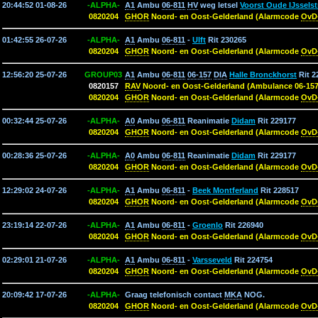
20:44:52 01-08-26
-ALPHA-
A1
Ambu
06-811
HV
weg letsel
Voorst Oude IJsselst
0820204
GHOR
Noord- en Oost-Gelderland (Alarmcode
OvD
01:42:55 26-07-26
-ALPHA-
A1
Ambu
06-811
-
Ulft
Rit 230265
0820204
GHOR
Noord- en Oost-Gelderland (Alarmcode
OvD
12:56:20 25-07-26
GROUP03
A1
Ambu
06-811
06-157
DIA
Halle Bronckhorst
Rit 2
0820157
RAV
Noord- en Oost-Gelderland (Ambulance 06-157
0820204
GHOR
Noord- en Oost-Gelderland (Alarmcode
OvD
00:32:44 25-07-26
-ALPHA-
A0
Ambu
06-811
Reanimatie
Didam
Rit 229177
0820204
GHOR
Noord- en Oost-Gelderland (Alarmcode
OvD
00:28:36 25-07-26
-ALPHA-
A0
Ambu
06-811
Reanimatie
Didam
Rit 229177
0820204
GHOR
Noord- en Oost-Gelderland (Alarmcode
OvD
12:29:02 24-07-26
-ALPHA-
A1
Ambu
06-811
-
Beek Montferland
Rit 228517
0820204
GHOR
Noord- en Oost-Gelderland (Alarmcode
OvD
23:19:14 22-07-26
-ALPHA-
A1
Ambu
06-811
-
Groenlo
Rit 226940
0820204
GHOR
Noord- en Oost-Gelderland (Alarmcode
OvD
02:29:01 21-07-26
-ALPHA-
A1
Ambu
06-811
-
Varsseveld
Rit 224754
0820204
GHOR
Noord- en Oost-Gelderland (Alarmcode
OvD
20:09:42 17-07-26
-ALPHA-
Graag telefonisch contact
MKA
NOG.
0820204
GHOR
Noord- en Oost-Gelderland (Alarmcode
OvD