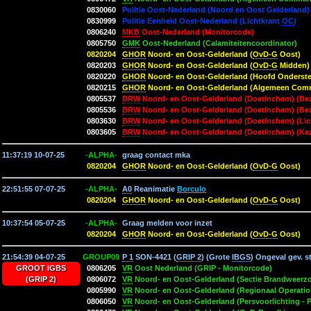
0830060
Politie Oost-Nederland (Noord en Oost Gelderland) 
0830999
Politie Eenheid Oost-Nederland (Lichtkrant
OC
)
0806240
MKB
Oost-Nederland (Monitorcode)
0805750
GMK
Oost-Nederland (Calamiteitencoordinator)
0820204
GHOR
Noord- en Oost-Gelderland (
OvD-G
Oost)
0820203
GHOR
Noord- en Oost-Gelderland (
OvD-G
Midden)
0820220
GHOR
Noord- en Oost-Gelderland (Hoofd Onderst
0820215
GHOR
Noord- en Oost-Gelderland (Algemeen Com
0805537
BRW
Noord- en Oost-Gelderland (Doetinchem) (Be
0805536
BRW
Noord- en Oost-Gelderland (Doetinchem) (Be
0803630
BRW
Noord- en Oost-Gelderland (Doetinchem) (Lic
0803605
BRW
Noord- en Oost-Gelderland (Doetinchem) (Ka
11:37:19 10-07-25
-ALPHA-
graag contact mka
0820204
GHOR
Noord- en Oost-Gelderland (
OvD-G
Oost)
22:51:55 07-07-25
-ALPHA-
A0
Reanimatie
Borculo
0820204
GHOR
Noord- en Oost-Gelderland (
OvD-G
Oost)
10:37:54 05-07-25
-ALPHA-
Graag melden voor inzet
0820204
GHOR
Noord- en Oost-Gelderland (
OvD-G
Oost)
21:54:39 04-07-25
GROUP09
P 1
SON-4421 (
GRIP 2
) (Grote
IBGS
) Ongeval gev. s
GROOT IGBS
0806205
VR
Oost Nederland (GRIP - Monitorcode)
(GRIP 2)
0806072
VR
Noord- en Oost-Gelderland (Sectie Brandweerzo
0805990
VR
Noord- en Oost-Gelderland (Regionaal Operation
0806050
VR
Noord- en Oost-Gelderland (Persvoorlichting - P