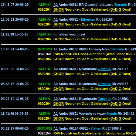
15:41:07 20-08-25
-ALPHA-
A1
Ambu 06811 BR Gezondheidszorg
Borculo
Rit 2
0820204
GHOR
Noord- en Oost-Gelderland (
OvD-G
Oost)
12:05:21 20-08-25
-ALPHA-
A1
Ambu 06811 -
Eibergen
Rit 256188
0820204
GHOR
Noord- en Oost-Gelderland (
OvD-G
Oost)
11:21:38 15-08-25
-ALPHA-
inmelden voor inzet
0820204
GHOR
Noord- en Oost-Gelderland (
OvD-G
Oost)
10:43:21 14-08-25
GROUP11
A1
Ambu 06160 06811
HV
weg letsel
Beltrum
Rit 249
0820160
RAV
Noord- en Oost-Gelderland (Ambulance 06-160
0820204
GHOR
Noord- en Oost-Gelderland (
OvD-G
Oost)
09:00:00 14-08-25
-ALPHA-
A0
Ambu 06811 Reanimatie
Groenlo
Rit 249677
0820204
GHOR
Noord- en Oost-Gelderland (
OvD-G
Oost)
08:58:18 14-08-25
-ALPHA-
A0
Ambu 06811 Reanimatie
Groenlo
Rit 249677
0820204
GHOR
Noord- en Oost-Gelderland (
OvD-G
Oost)
09:27:10 13-08-25
-ALPHA-
A0
Ambu 06811 Reanimatie
Zutphen
Rit 248591
0820204
GHOR
Noord- en Oost-Gelderland (
OvD-G
Oost)
11:41:46 08-08-25
-ALPHA-
A1
Ambu 06811 Voertuig te water
Neede
Rit 243492
0820204
GHOR
Noord- en Oost-Gelderland (
OvD-G
Oost)
00:29:27 08-08-25
GROUP11
A1
Ambu 06154 06811 -
Aalten
Rit 243096 2
0820154
RAV
Noord- en Oost-Gelderland (Ambulance 06-154