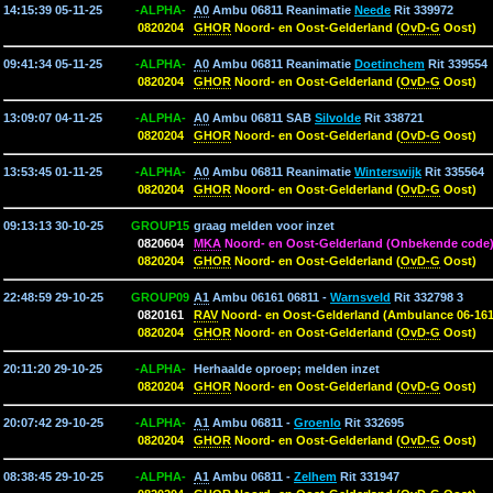
14:15:39 05-11-25
-ALPHA-
A0
Ambu 06811 Reanimatie
Neede
Rit 339972
0820204
GHOR
Noord- en Oost-Gelderland (
OvD-G
Oost)
09:41:34 05-11-25
-ALPHA-
A0
Ambu 06811 Reanimatie
Doetinchem
Rit 339554
0820204
GHOR
Noord- en Oost-Gelderland (
OvD-G
Oost)
13:09:07 04-11-25
-ALPHA-
A0
Ambu 06811 SAB
Silvolde
Rit 338721
0820204
GHOR
Noord- en Oost-Gelderland (
OvD-G
Oost)
13:53:45 01-11-25
-ALPHA-
A0
Ambu 06811 Reanimatie
Winterswijk
Rit 335564
0820204
GHOR
Noord- en Oost-Gelderland (
OvD-G
Oost)
09:13:13 30-10-25
GROUP15
graag melden voor inzet
0820604
MKA
Noord- en Oost-Gelderland (Onbekende code
0820204
GHOR
Noord- en Oost-Gelderland (
OvD-G
Oost)
22:48:59 29-10-25
GROUP09
A1
Ambu 06161 06811 -
Warnsveld
Rit 332798 3
0820161
RAV
Noord- en Oost-Gelderland (Ambulance 06-161
0820204
GHOR
Noord- en Oost-Gelderland (
OvD-G
Oost)
20:11:20 29-10-25
-ALPHA-
Herhaalde oproep; melden inzet
0820204
GHOR
Noord- en Oost-Gelderland (
OvD-G
Oost)
20:07:42 29-10-25
-ALPHA-
A1
Ambu 06811 -
Groenlo
Rit 332695
0820204
GHOR
Noord- en Oost-Gelderland (
OvD-G
Oost)
08:38:45 29-10-25
-ALPHA-
A1
Ambu 06811 -
Zelhem
Rit 331947